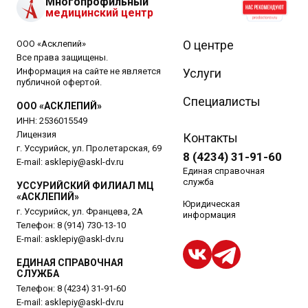
Многопрофильный
медицинский центр
О центре
ООО «Асклепий»
Все права защищены.
Информация на сайте не является
Услуги
публичной офертой.
Специалисты
ООО «АСКЛЕПИЙ»
ИНН: 2536015549
Лицензия
Контакты
г. Уссурийск, ул. Пролетарская, 69
8 (4234) 31-91-60
E-mail:
asklepiy@askl-dv.ru
Единая справочная
служба
УССУРИЙСКИЙ ФИЛИАЛ МЦ
«АСКЛЕПИЙ»
Юридическая
г. Уссурийск, ул. Францева, 2А
информация
Телефон:
8 (914) 730-13-10
E-mail:
asklepiy@askl-dv.ru
ЕДИНАЯ СПРАВОЧНАЯ
СЛУЖБА
Телефон:
8 (4234) 31-91-60
E-mail:
asklepiy@askl-dv.ru