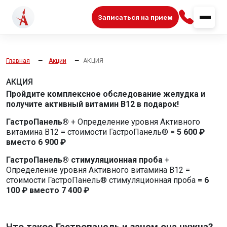
Записаться на прием
Главная
Акции
АКЦИЯ
АКЦИЯ
Пройдите комплексное обследование желудка и
получите активный витамин B12 в подарок!
ГастроПанель®
+ Определение уровня Активного
витамина B12 = стоимости ГастроПанель®
= 5 600 ₽
вместо 6 900 ₽
ГастроПанель® стимуляционная проба
+
Определение уровня Активного витамина B12 =
стоимости ГастроПанель® стимуляционная проба
= 6
100 ₽ вместо 7 400 ₽
Что такое Гастропанель и зачем она нужна?