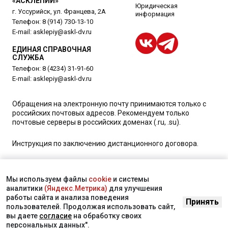
«АСКЛЕПИЙ»
Юридическая
г. Уссурийск, ул. Францева, 2А
информация
Телефон:
8 (914) 730-13-10
E-mail:
asklepiy@askl-dv.ru
ЕДИНАЯ СПРАВОЧНАЯ
СЛУЖБА
Телефон:
8 (4234) 31-91-60
E-mail:
asklepiy@askl-dv.ru
Обращения на электронную почту принимаются только с
российских почтовых адресов. Рекомендуем только
почтовые серверы в российских доменах (.ru, .su).
Инструкция по заключению дистанционного договора.
Уважаемые пациенты, для получения подробной
информации о наличии и стоимости указанных услуг,
Мы используем файлы
cookie
и системы
пожалуйста, обращайтесь к менеджеру сайта с помощью
аналитики
(Яндекс.Метрика)
для улучшения
специальной формы связи или по телефону в Уссурийске:
работы сайта и анализа поведения
Принять
+7 (4234) 31-91-60
. vk 373
пользователей. Продолжая использовать сайт,
вы даете
согласие
на обработку своих
© 2025. Многопрофильный медицинский центр «Асклепий»
персональных данных".