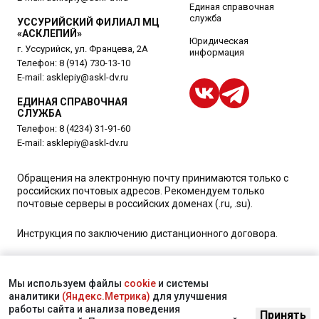
Единая справочная
служба
УССУРИЙСКИЙ ФИЛИАЛ МЦ
«АСКЛЕПИЙ»
Юридическая
г. Уссурийск, ул. Францева, 2А
информация
Телефон:
8 (914) 730-13-10
E-mail:
asklepiy@askl-dv.ru
ЕДИНАЯ СПРАВОЧНАЯ
СЛУЖБА
Телефон:
8 (4234) 31-91-60
E-mail:
asklepiy@askl-dv.ru
Обращения на электронную почту принимаются только с
российских почтовых адресов. Рекомендуем только
почтовые серверы в российских доменах (.ru, .su).
Инструкция по заключению дистанционного договора.
Уважаемые пациенты, для получения подробной
информации о наличии и стоимости указанных услуг,
Мы используем файлы
cookie
и системы
пожалуйста, обращайтесь к менеджеру сайта с помощью
аналитики
(Яндекс.Метрика)
для улучшения
специальной формы связи или по телефону в Уссурийске:
работы сайта и анализа поведения
Принять
+7 (4234) 31-91-60
. vk 373